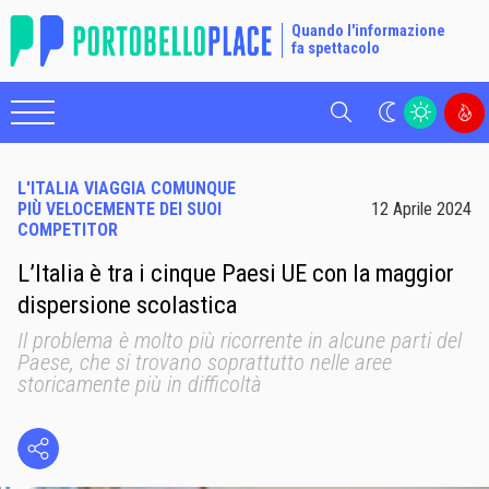
Quando l'informazione
fa spettacolo
Cerca
L'ITALIA VIAGGIA COMUNQUE
PIÙ VELOCEMENTE DEI SUOI
12 Aprile 2024
COMPETITOR
L’Italia è tra i cinque Paesi UE con la maggior
dispersione scolastica
Il problema è molto più ricorrente in alcune parti del
Paese, che si trovano soprattutto nelle aree
storicamente più in difficoltà