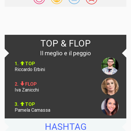
TOP & FLOP
Il meglio e il peggio
1.
TOP
Riccardo Erbini
2.
FLOP
Iva Zanicchi
3.
TOP
Pamela Camassa
HASHTAG