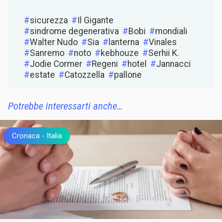
sicurezza
Il Gigante
sindrome degenerativa
Bobi
mondiali
Walter Nudo
Sia
lanterna
Vinales
Sanremo
noto
kebhouze
Serhii K.
Jodie Cormer
Regeni
hotel
Jannacci
estate
Catozzella
pallone
Potrebbe interessarti anche…
Cronaca
Italia