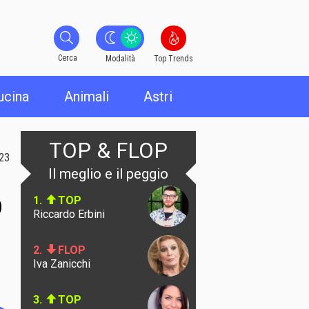
Cerca
Cerca
Modalità
Top Trends
ucina
Animali
Astri
TOP & FLOP
23
Il meglio e il peggio
o
1.
TOP
Riccardo Erbini
2.
FLOP
Iva Zanicchi
3.
TOP