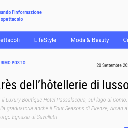
ando l'informazione
 spettacolo
ettacoli
LifeStyle
Moda & Beauty
C
 PRIMO POSTO
20 Settembre 20
arès dell’hôtellerie di luss
 il Luxury Boutique Hotel Passalacqua, sul lago di Como.
ella graduatoria anche il Four Seasons di Firenze, Aman a
orgo Egnazia di Savelletri