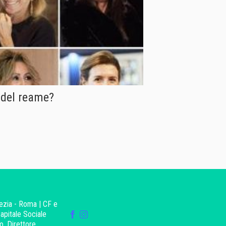
e del reame?
ezia - Roma | CF e
apitale Sociale
o. Direttore