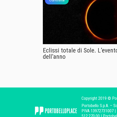
Eclissi totale di Sole. L’eve
dell’anno
Copyright 2019 © Portob
Portobello S.p.A. – S
PIVA 13972731007 | I
512.270,00 | Portobell