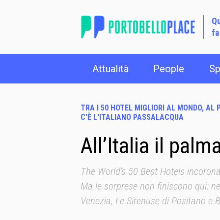
Qu
fa
Attualità
People
Sp
TRA I 50 HOTEL MIGLIORI AL MONDO, AL
C'È L'ITALIANO PASSALACQUA
All’Italia il palm
The World's 50 Best Hotels incorona
Ma le sorprese non finiscono qui: n
Venezia, Le Sirenuse di Positano e B