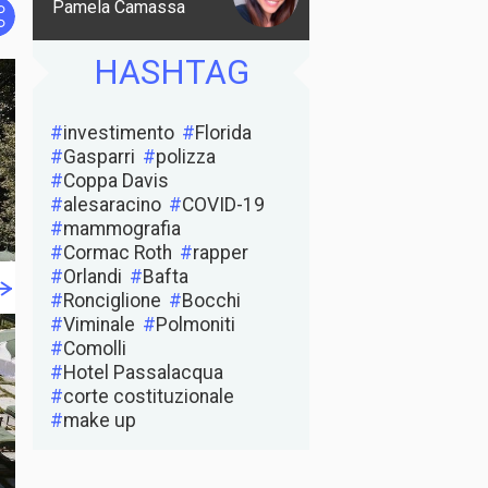
Pamela Camassa
PrintFriendly
Twitter
Facebook
HASHTAG
investimento
Florida
Gasparri
polizza
Coppa Davis
alesaracino
COVID-19
mammografia
Cormac Roth
rapper
Orlandi
Bafta
Ronciglione
Bocchi
Viminale
Polmoniti
Comolli
Hotel Passalacqua
corte costituzionale
make up