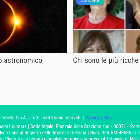
nto astronomico
Chi sono le più ricch
ello S.p.A. | Tutti i diritti sono riservati. |
Privacy policy
ocietà quotata | Sede legale: Piazzale della Stazione snc - 00071 - Pom
scrizione al Registro delle Imprese di Roma | Num. REA RM-486865 | C
o Place è una testata giornalistica registrata presso il Tribunale di Milan