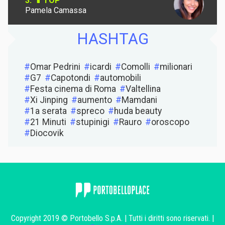
3.
TOP
Pamela Camassa
HASHTAG
Omar Pedrini
icardi
Comolli
milionari
G7
Capotondi
automobili
Festa cinema di Roma
Valtellina
Xi Jinping
aumento
Mamdani
1a serata
spreco
huda beauty
21 Minuti
stupinigi
Rauro
oroscopo
Diocovik
Copyright 2019 © Portobello S.p.A. | Tutti i diritti sono riservati. |