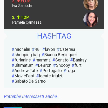
2.
FLOP
Iva Zanicchi
3.
TOP
Pamela Camassa
HASHTAG
michelin
48.
lavori
Caterina
shopping bag
Bianca Berlinguer
furlanine
mamma
Senato
Banksy
ultimatum
LeBron
Snoopy
furti
Andrew Tate
Portogallo
fuga
MovieFest
locate triulzi
Sabato De Sarno
Potrebbe interessarti anche…