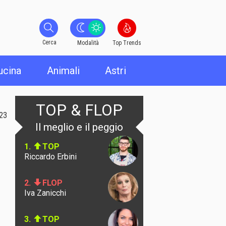
Cerca
Cerca
Modalità
Top Trends
ucina
Animali
Astri
TOP & FLOP
023
Il meglio e il peggio
1.
TOP
Riccardo Erbini
2.
FLOP
Iva Zanicchi
3.
TOP