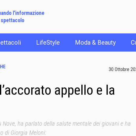
ando l'informazione
 spettacolo
ettacoli
LifeStyle
Moda & Beauty
C
CHE
30 Ottobre 2
»
l’accorato appello e la
su Nove, ha parlato della salute mentale dei giovani e ha
o di Giorgia Meloni: