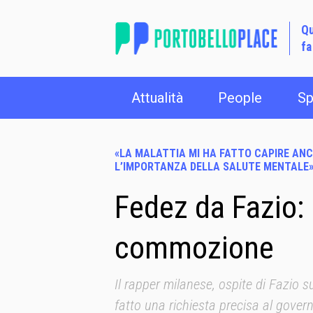
Qu
fa
Attualità
People
Sp
«LA MALATTIA MI HA FATTO CAPIRE AN
L’IMPORTANZA DELLA SALUTE MENTALE
Fedez da Fazio: 
commozione
Il rapper milanese, ospite di Fazio 
fatto una richiesta precisa al govern