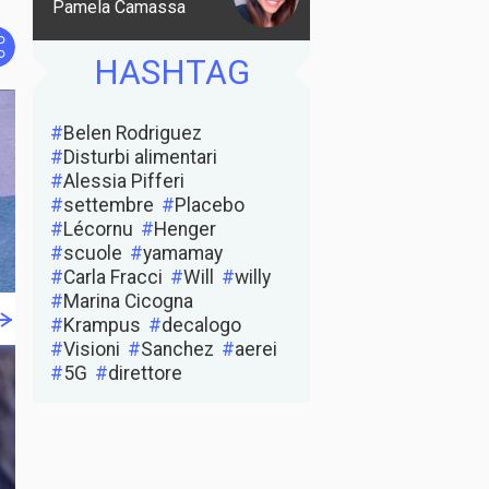
Pamela Camassa
HASHTAG
PrintFriendly
Twitter
Facebook
Belen Rodriguez
Disturbi alimentari
Alessia Pifferi
settembre
Placebo
Lécornu
Henger
scuole
yamamay
Carla Fracci
Will
willy
Marina Cicogna
Krampus
decalogo
Visioni
Sanchez
aerei
5G
direttore