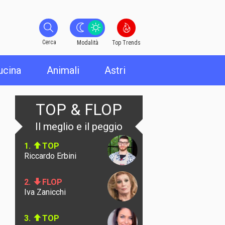
Cerca
Cerca
Modalità
Top Trends
ucina
Animali
Astri
TOP & FLOP
Il meglio e il peggio
1.
TOP
Riccardo Erbini
2.
FLOP
Iva Zanicchi
3.
TOP