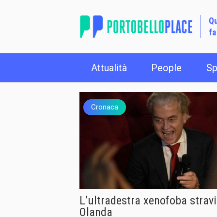
Qu
fa
Attualità
People
Sp
Cronaca
L’ultradestra xenofoba stravi
Olanda