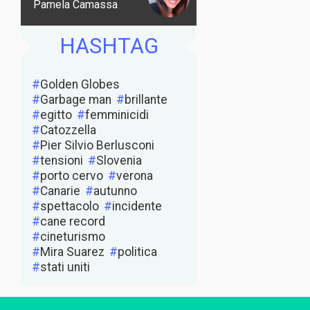
Pamela Camassa
HASHTAG
Golden Globes
Garbage man
brillante
egitto
femminicidi
Catozzella
Pier Silvio Berlusconi
tensioni
Slovenia
porto cervo
verona
Canarie
autunno
spettacolo
incidente
cane record
cineturismo
Mira Suarez
politica
stati uniti