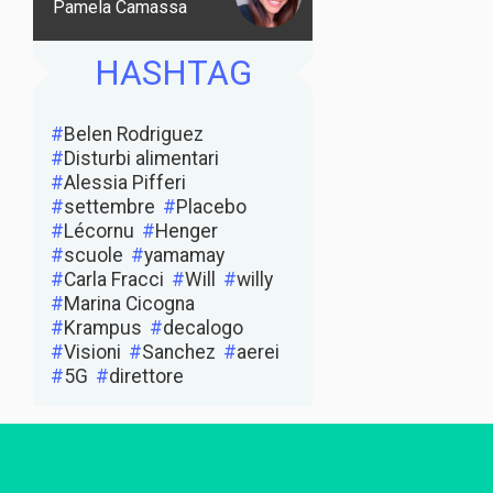
Pamela Camassa
HASHTAG
Belen Rodriguez
Disturbi alimentari
Alessia Pifferi
settembre
Placebo
Lécornu
Henger
scuole
yamamay
Carla Fracci
Will
willy
Marina Cicogna
Krampus
decalogo
Visioni
Sanchez
aerei
5G
direttore