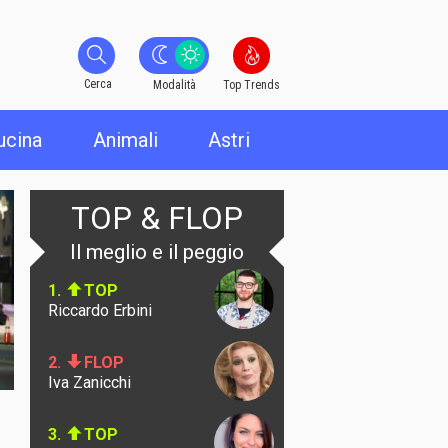
Cerca
Cerca
Modalità
Top Trends
ucina
Animali
Astri
TOP & FLOP
Il meglio e il peggio
1.
TOP
Riccardo Erbini
2.
FLOP
Iva Zanicchi
3.
TOP