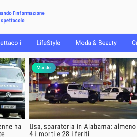
ando l'informazione
 spettacolo
ettacoli
LifeStyle
Moda & Beauty
C
Mondo
enne ha
Usa, sparatoria in Alabama: almeno
te
4 i morti e 28 i feriti