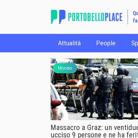
Qu
fa
Attualità
People
Sp
Mondo
Massacro a Graz: un ventidu
ucciso 9 persone e ne ha feri