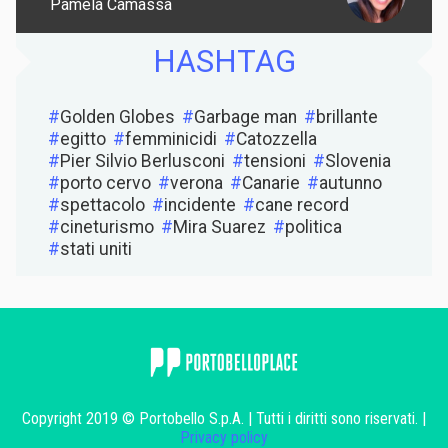
Pamela Camassa
HASHTAG
Golden Globes
Garbage man
brillante
egitto
femminicidi
Catozzella
Pier Silvio Berlusconi
tensioni
Slovenia
porto cervo
verona
Canarie
autunno
spettacolo
incidente
cane record
cineturismo
Mira Suarez
politica
stati uniti
Copyright 2019 © Portobello S.p.A. | Tutti i diritti sono riservati. |
Privacy policy