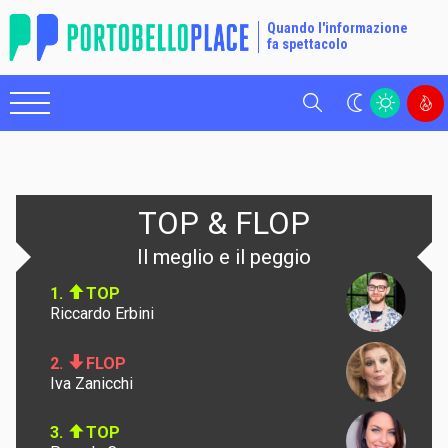
Quando l'informazione
fa spettacolo
Cerca
TOP & FLOP
Il meglio e il peggio
1.
TOP
Riccardo Erbini
2.
FLOP
Iva Zanicchi
3.
TOP