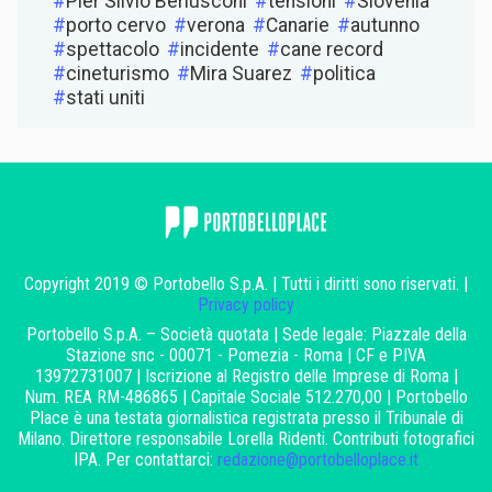
Pier Silvio Berlusconi
tensioni
Slovenia
porto cervo
verona
Canarie
autunno
spettacolo
incidente
cane record
cineturismo
Mira Suarez
politica
stati uniti
Copyright 2019 © Portobello S.p.A. | Tutti i diritti sono riservati. |
Privacy policy
Portobello S.p.A. – Società quotata | Sede legale: Piazzale della
Stazione snc - 00071 - Pomezia - Roma | CF e PIVA
13972731007 | Iscrizione al Registro delle Imprese di Roma |
Num. REA RM-486865 | Capitale Sociale 512.270,00 | Portobello
Place è una testata giornalistica registrata presso il Tribunale di
Milano. Direttore responsabile Lorella Ridenti. Contributi fotografici
IPA. Per contattarci:
redazione@portobelloplace.it