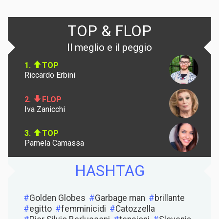
TOP & FLOP
Il meglio e il peggio
1.
TOP
Riccardo Erbini
2.
FLOP
Iva Zanicchi
3.
TOP
Pamela Camassa
HASHTAG
Golden Globes
Garbage man
brillante
egitto
femminicidi
Catozzella