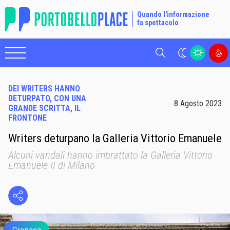
Quando l'informazione
fa spettacolo
Cerca
DEI WRITERS HANNO
DETURPATO, CON UNA
8 Agosto 2023
GRANDE SCRITTA, IL
FRONTONE
Writers deturpano la Galleria Vittorio Emanuele
Alcuni vandali hanno imbrattato la Galleria Vittorio
Emanuele II di Milano
Cronaca