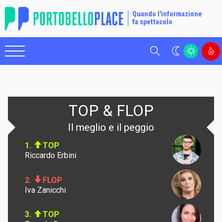
Quando l'informazione
fa spettacolo
Cerca
TOP & FLOP
Il meglio e il peggio
1.
TOP
Riccardo Erbini
2.
FLOP
Iva Zanicchi
3.
TOP