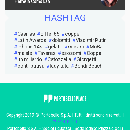
Pamela Camassa
HASHTAG
Casillas
Eiffel 65
coppe
Latin Awards
dolomiti
Vladimir Putin
iPhone 14s
gelato
mostra
MuBa
maiale
Tavares
esosomi
Coppa
un miliardo
Catozzella
Giorgetti
contributiva
lady tata
Bondi Beach
Copyright 2019 © Portobello S.p.A. | Tutti i diritti sono riservati. |
Privacy policy
Portobello S.p.A. – Società quotata | Sede legale: Piazzale della