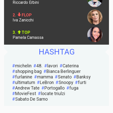
Riccardo Erbini
2.
FLOP
Iva Zanicchi
3.
TOP
Pamela Camassa
HASHTAG
michelin
48.
lavori
Caterina
shopping bag
Bianca Berlinguer
furlanine
mamma
Senato
Banksy
ultimatum
LeBron
Snoopy
furti
Andrew Tate
Portogallo
fuga
MovieFest
locate triulzi
Sabato De Sarno