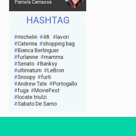
Pamela Camassa
HASHTAG
michelin
48.
lavori
Caterina
shopping bag
Bianca Berlinguer
furlanine
mamma
Senato
Banksy
ultimatum
LeBron
Snoopy
furti
Andrew Tate
Portogallo
fuga
MovieFest
locate triulzi
Sabato De Sarno