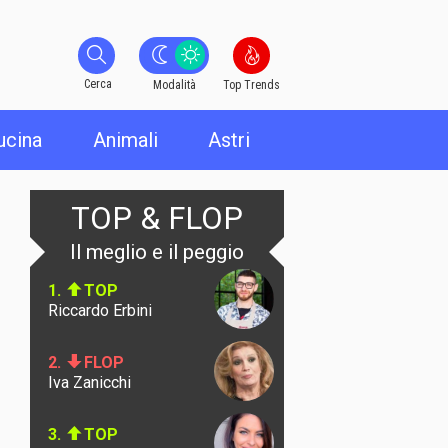
Cerca
Cerca
Modalità
Top Trends
ucina
Animali
Astri
TOP & FLOP
Il meglio e il peggio
1.
TOP
Riccardo Erbini
2.
FLOP
Iva Zanicchi
3.
TOP